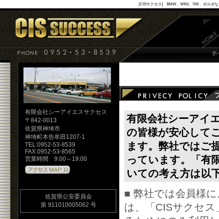
[CISサクセス] BMW、MINI、VW
有限会社シーアイエスサクセス
有限会社シーアイエ
〒842-0013
佐賀県神埼市
の皆様が安心して
神埼町本告牟田1207-1
ます。弊社ではご
TEL:0952-53-8539
FAX:0952-53-8565
っています。「有
営業時間 9:00～19:00
いての考え方は以
■ 弊社では会員様
佐賀県公安委員会
は、「CISサクセ
第 911010005062 号