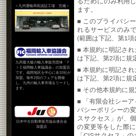
るためにのみ利用し
＜九州運輸局長認証工場 完備＞
ます。
■ このプライバシ
れるサービスのみ
(範囲は下記、第1項
■ 本規約に明記さ
は下記、第2項に規定
九州最大級の輸入車販売団体「Ｆ
ＩＣ福岡輸入車協議会」の加盟店
■ 本規約に明記さ
です。福岡地区を中心に全10社が
は下記、第2項に規定
加盟。毎年2回のフェアを開催
し、九州の輸入車市場をリードし
ます。
■ その他本規約に
■ 「有限会社シー
バシーポリシーの
スサクセス」が、個
日本中古自動車販売協会連合会
の変更等をした際
加盟店
「CISサクセス」