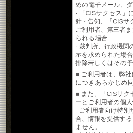
めの電子メール、
- 「CISサクセス
針・告知、「CIS
ご利用者、第三者ま
られる場合
- 裁判所、行政機
示を求められた場合
排除若しくはその予
■ ご利用者は、弊
につきあらかじめ
■ また、「CIS
ーとご利用者の個人
- ご利用者向け特
合、情報を提供する
ません。