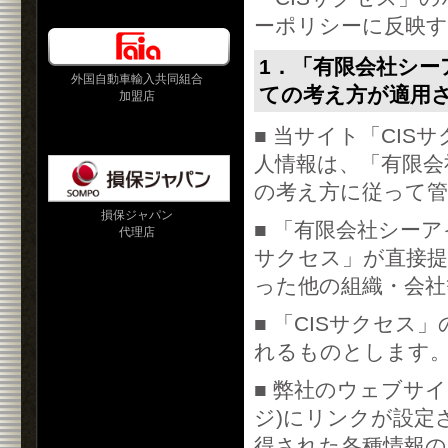
ーポリシーに反映
1．「有限会社シ
外国自動車輸入共同組合
ての考え方が適用
加盟店
■ 当サイト「CI
人情報は、「有限会
の考え方に従って
損保ジャパン
■ 「有限会社シー
代理店
サクセス」が直接
った他の組織・会社
■ 「CISサクセ
れるものとします
■ 弊社のウェブサ
ジ)にリンクが設定
得された各種情報の