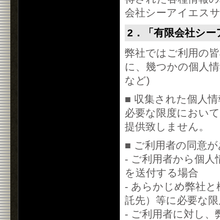
会社シーアイエスサ
2．「有限会社シ
弊社ではご利用の皆
に、幾つかの個人情
など)
■ 収集された個人
必要な限度において
提供致しません。
■ ご利用者の同意
- ご利用者から個
を送付する場合
- あらかじめ弊社
託先）等に必要な限
- ご利用者に対し