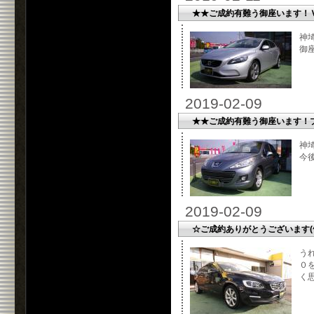
★★ご成約有難う御座います！
神
御
2019-02-09
★★ご成約有難う御座います！
神
今
2019-02-09
☆ご成約ありがとうございます(^
う
０
く思