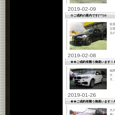
2019-02-09
☆ご成約の案内です(^^)☆
佐
父
るの
2019-02-08
★★ご成約有難う御座います！
福
す
す
2019-01-26
★★ご成約有難う御座います！AU
大
座