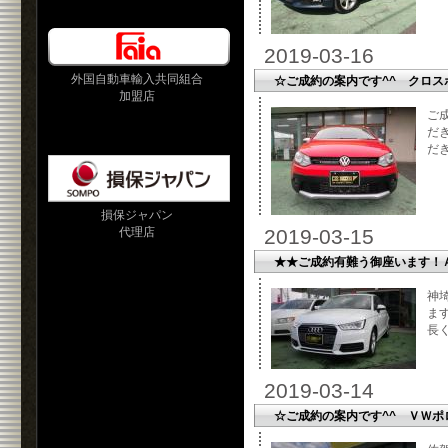
2019-03-16
外国自動車輸入共同組合
☆ご成約の案内です^^ クロス
加盟店
ご
だ
だき
損保ジャパン
代理店
2019-03-15
★★ご成約有難う御座います！
神
ま
長
2019-03-14
☆ご成約の案内です^^ ＶＷポ