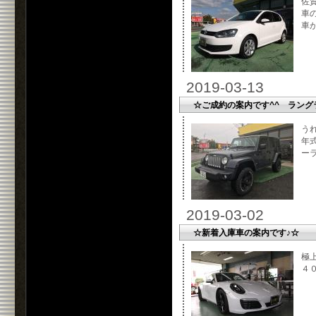
佐
車
車が
2019-03-13
☆ご成約の案内です^^ ラング
う
年
ーラ
2019-03-02
☆新着入庫車の案内です♪☆
極
４