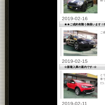
難
2019-02-16
★★ご成約有難う御座います！B
ご
2019-02-15
☆新着入庫の案内です♪☆
と
車
だい
2019-02-11