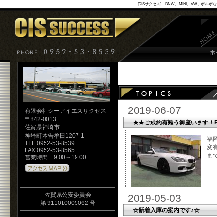
[CISサクセス] BMW、MINI、VW
2019-06-07
有限会社シーアイエスサクセス
〒842-0013
★★ご成約有難う御座います！BMW
佐賀県神埼市
神埼町本告牟田1207-1
福
TEL:0952-53-8539
変
FAX:0952-53-8565
ま
営業時間 9:00～19:00
佐賀県公安委員会
2019-05-03
第 911010005062 号
☆新着入庫の案内です♪☆