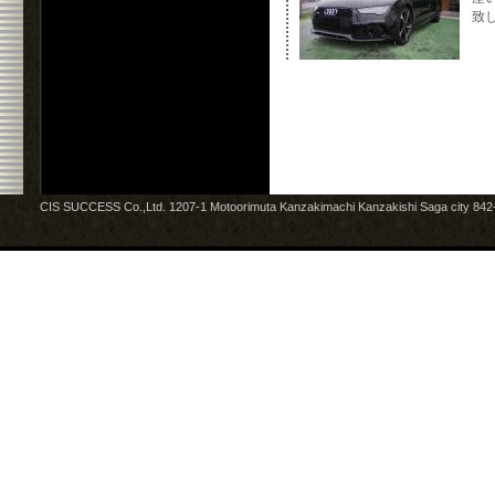
致
CIS SUCCESS Co.,Ltd. 1207-1 Motoorimuta Kanzakimachi Kanzakishi Saga city 84