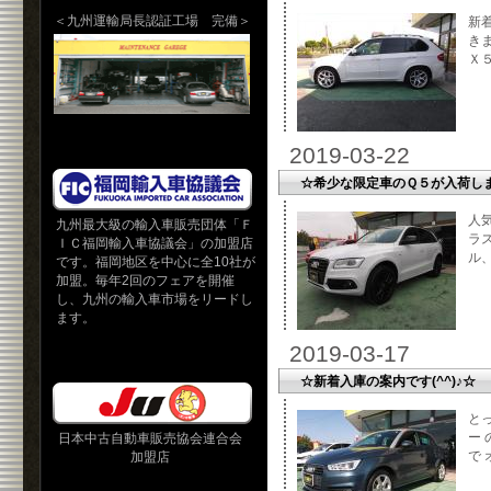
＜九州運輸局長認証工場 完備＞
新
き
Ｘ５
2019-03-22
☆希少な限定車のＱ５が入荷し
人
九州最大級の輸入車販売団体「Ｆ
ラ
ＩＣ福岡輸入車協議会」の加盟店
ル、
です。福岡地区を中心に全10社が
加盟。毎年2回のフェアを開催
し、九州の輸入車市場をリードし
ます。
2019-03-17
☆新着入庫の案内です(^^)♪☆
と
ー
日本中古自動車販売協会連合会
で 
加盟店