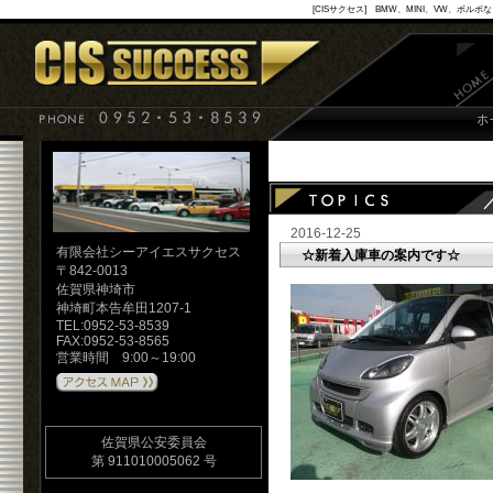
[CISサクセス] BMW、MINI、VW
2016-12-25
有限会社シーアイエスサクセス
☆新着入庫車の案内です☆
〒842-0013
佐賀県神埼市
神埼町本告牟田1207-1
TEL:0952-53-8539
FAX:0952-53-8565
営業時間 9:00～19:00
佐賀県公安委員会
第 911010005062 号