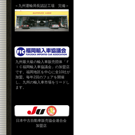
＜九州運輸局長認証工場 完備＞
九州最大級の輸入車販売団体「Ｆ
ＩＣ福岡輸入車協議会」の加盟店
です。福岡地区を中心に全10社が
加盟。毎年2回のフェアを開催
し、九州の輸入車市場をリードし
ます。
日本中古自動車販売協会連合会
加盟店