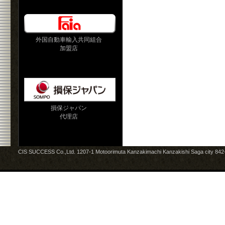
外国自動車輸入共同組合
加盟店
損保ジャパン
代理店
CIS SUCCESS Co.,Ltd. 1207-1 Motoorimuta Kanzakimachi Kanzakishi Saga city 84