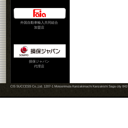
外国自動車輸入共同組合
加盟店
損保ジャパン
代理店
CIS SUCCESS Co.,Ltd. 1207-1 Motoorimuta Kanzakimachi Kanzakishi Saga city 84