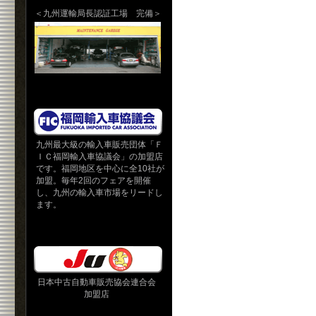
＜九州運輸局長認証工場 完備＞
九州最大級の輸入車販売団体「Ｆ
ＩＣ福岡輸入車協議会」の加盟店
です。福岡地区を中心に全10社が
加盟。毎年2回のフェアを開催
し、九州の輸入車市場をリードし
ます。
日本中古自動車販売協会連合会
加盟店