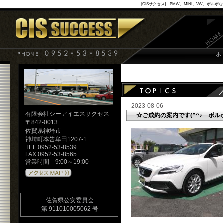
[CISサクセス] BMW、MINI、VW
2023-08-06
有限会社シーアイエスサクセス
☆ご成約の案内です(^^♪ ボ
〒842-0013
佐賀県神埼市
神埼町本告牟田1207-1
TEL:0952-53-8539
FAX:0952-53-8565
営業時間 9:00～19:00
佐賀県公安委員会
第 911010005062 号