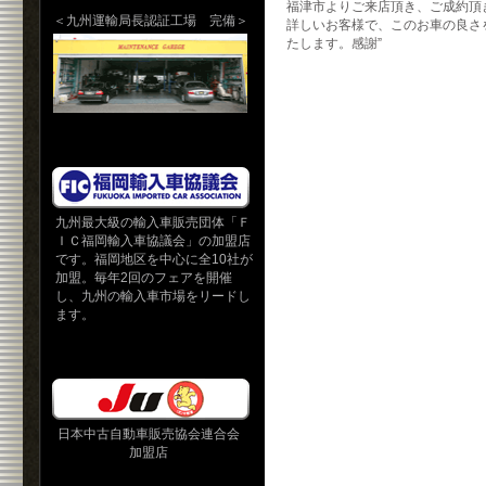
福津市よりご来店頂き、ご成約頂
＜九州運輸局長認証工場 完備＞
詳しいお客様で、このお車の良さ
たします。感謝”
九州最大級の輸入車販売団体「Ｆ
ＩＣ福岡輸入車協議会」の加盟店
です。福岡地区を中心に全10社が
加盟。毎年2回のフェアを開催
し、九州の輸入車市場をリードし
ます。
日本中古自動車販売協会連合会
加盟店