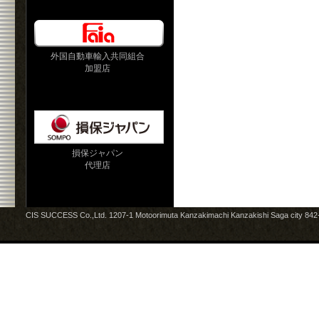
外国自動車輸入共同組合
加盟店
損保ジャパン
代理店
CIS SUCCESS Co.,Ltd. 1207-1 Motoorimuta Kanzakimachi Kanzakishi Saga city 84