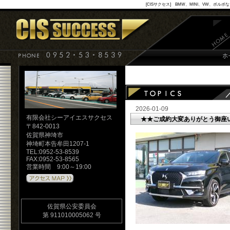
[CISサクセス] BMW、MINI、VW
2026-01-09
有限会社シーアイエスサクセス
★★ご成約大変ありがとう御座
〒842-0013
佐賀県神埼市
神埼町本告牟田1207-1
TEL:0952-53-8539
FAX:0952-53-8565
営業時間 9:00～19:00
佐賀県公安委員会
第 911010005062 号